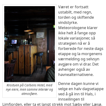
Været er fortsatt
ustabilt, med regn,
torden og skiftende
vindstyrke.
Meteorologene klarer
ikke helt å fange opp
lokale variasjoner, så
strategien nå er å
forberede for neste dags
etappe og la morgenens
værmelding og selvsyn
avgjøre om vi drar. Det
avhenger også av
havnealternativene.
Denne dagen kunne vi
Krostuen på Carlsens Hotel, med
velge en halv dagsetappe
nye eiere, men samme interiør og
ved å gå inn til Hals, i
atmosfære.
innseilingen til
Limfjorden, eller ta et langt strekk mot Sæby eller Læsø.