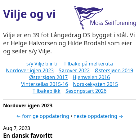
Vilje og vi
Vilje er en 39 fot Långedrag DS bygget i stål. Vi
er Helge Halvorsen og Hilde Brodahl som eier
og seiler s/y Vilje.
s/y Vilje blir til
Tilbake på melkeruta
Nordover igjen 2023
Sørover 2022
Østersjøen 2019
Østersjøen 2017
Hjemveien 2016
Vinterseilas 2015-16
Norskekysten 2015
Tilbakeblikk
Sesongstart 2026
Nordover igjen 2023
← forrige oppdatering
•
neste oppdatering →
Aug 7, 2023
En dansk favoritt