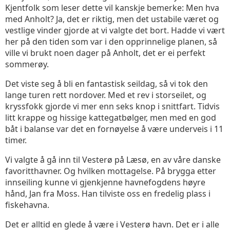
Kjentfolk som leser dette vil kanskje bemerke: Men hva
med Anholt? Ja, det er riktig, men det ustabile været og
vestlige vinder gjorde at vi valgte det bort. Hadde vi vært
her på den tiden som var i den opprinnelige planen, så
ville vi brukt noen dager på Anholt, det er ei perfekt
sommerøy.
Det viste seg å bli en fantastisk seildag, så vi tok den
lange turen rett nordover. Med et rev i storseilet, og
kryssfokk gjorde vi mer enn seks knop i snittfart. Tidvis
litt krappe og hissige kattegatbølger, men med en god
båt i balanse var det en fornøyelse å være underveis i 11
timer.
Vi valgte å gå inn til Vesterø på Læsø, en av våre danske
favoritthavner. Og hvilken mottagelse. På brygga etter
innseiling kunne vi gjenkjenne havnefogdens høyre
hånd, Jan fra Moss. Han tilviste oss en fredelig plass i
fiskehavna.
Det er alltid en glede å være i Vesterø havn. Det er i alle