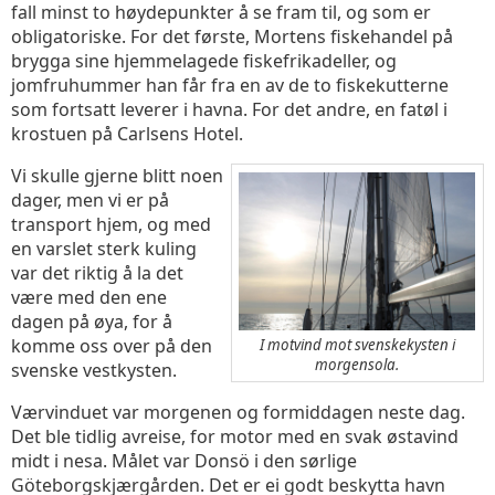
fall minst to høydepunkter å se fram til, og som er
obligatoriske. For det første, Mortens fiskehandel på
brygga sine hjemmelagede fiskefrikadeller, og
jomfruhummer han får fra en av de to fiskekutterne
som fortsatt leverer i havna. For det andre, en fatøl i
krostuen på Carlsens Hotel.
Vi skulle gjerne blitt noen
dager, men vi er på
transport hjem, og med
en varslet sterk kuling
var det riktig å la det
være med den ene
dagen på øya, for å
komme oss over på den
I motvind mot svenskekysten i
morgensola.
svenske vestkysten.
Værvinduet var morgenen og formiddagen neste dag.
Det ble tidlig avreise, for motor med en svak østavind
midt i nesa. Målet var Donsö i den sørlige
Göteborgskjærgården. Det er ei godt beskytta havn