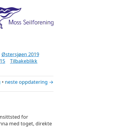
Østersjøen 2019
15
Tilbakeblikk
g
•
neste oppdatering →
nsittsted for
nna med toget, direkte