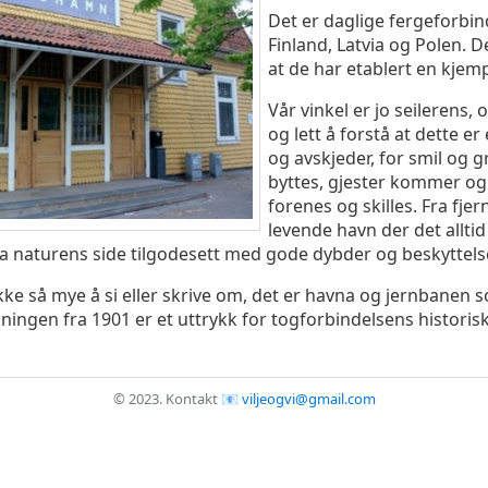
Det er daglige fergeforbind
Finland, Latvia og Polen. D
at de har etablert en kjem
Vår vinkel er jo seilerens, 
og lett å forstå at dette e
og avskjeder, for smil og 
byttes, gjester kommer og g
forenes og skilles. Fra fjer
levende havn der det alltid e
ra naturens side tilgodesett med gode dybder og beskyttelse
kke så mye å si eller skrive om, det er havna og jernbanen s
ingen fra 1901 er et uttrykk for togforbindelsens historis
© 2023.
Kontakt
viljeogvi@gmail.com