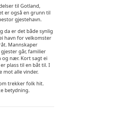
elser til Gotland,
et er også en grunn til
pestor gjestehavn.
og da er det både synlig
r ei havn for velkomster
gråt. Mannskaper
jester går, familier
n og nær. Kort sagt ei
r plass til en båt til. I
 mot alle vinder.
om trekker folk hit.
ke betydning.