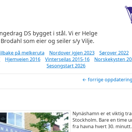
ångedrag DS bygget i stål. Vi er Helge
Brodahl som eier og seiler s/y Vilje.
ilbake på melkeruta
Nordover igjen 2023
Sørover 2022
7
Hjemveien 2016
Vinterseilas 2015-16
Norskekysten 20
Sesongstart 2026
← forrige oppdaterin
Nynäshamn er et viktig tra
Stockholm. Bare en time u
fra havna hvert 30. minutt.